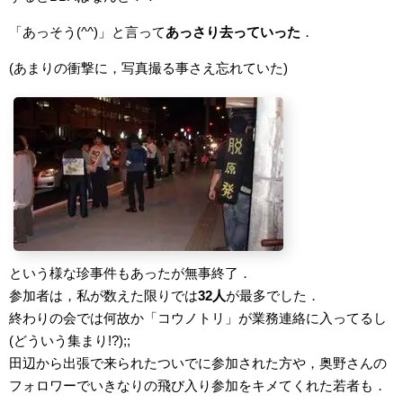
「あっそう(^^)」と言って
あっさり去っていった
．
(あまりの衝撃に，写真撮る事さえ忘れていた)
という様な珍事件もあったが無事終了．
参加者は，私が数えた限りでは
32人
が最多でした．
終わりの会では何故か「コウノトリ」が業務連絡に入ってるし
(どういう集まり!?);;
田辺から出張で来られたついでに参加された方や，奥野さんの
フォロワーでいきなりの飛び入り参加をキメてくれた若者も．