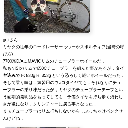
gejiさん．
ミヤタの往年のロードレーサーっつーかスポルティフ(当時の呼
び方)．
7700系D/AにMAVICリムのチューブラーホイールだ．
私もNISIのリムで650Cチューブラーを組んだ事があるが，
タイ
ヤ込みで
F: 830g R: 993g という恐ろしく軽いホイールだった．
そして乗り味は，練習用のウ○コタイヤでも，それなりにチュ
ーブラーの乗り味だったが，ミヤタのチューブラーテープとい
う画期的発明品をもってしても，予備タイヤを持ち歩く煩わし
さが嫌になり，クリンチャーに戻る事となった．
まぁチューブラーはリム打ちしないから，ぶっちゃけパンクせ
んけどね．