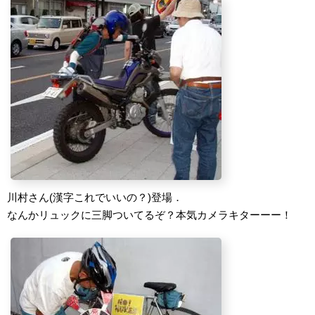
川村さん(漢字これでいいの？)登場．
なんかリュックに三脚ついてるぞ？本気カメラキターーー！