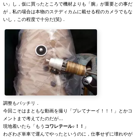
い」し，仮に買ったところで機材よりも「腕」が重要との事だ
が，私の場合は本物のステディカムに載せる程のカメラでもな
いし，この程度で十分だ(笑)．
調整もバッチリ．
今回こそはまともな動画を撮り「ブレてナーイ！！！」とかコ
メントまで考えてたのだが…
現地着いたら「もう
コワレテール♪！！
」
わざわざ単車で運んでやったというのに，仕事せずに壊れやが