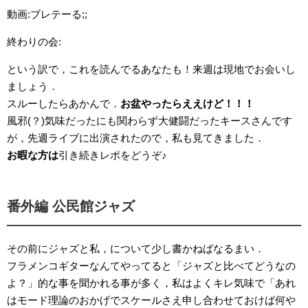
動画:ブレテーる;;
終わりの会:
という訳で，これを読んでるあなたも！来週は現地でお会いし
ましょう．
スルーしたらあかんで．
お盆やったらええけど！！！
風邪(？)気味だったにも関わらず大健闘だったキースさんです
が，先週ライブに出演されたので，私も見てきました．
お暇な方は
引き続きレポをどうぞ♪
番外編 公民館ジャズ
その前にジャズと私，について少し書かねばなるまい．
フラメンコギターなんてやってると「ジャズと比べてどうなの
よ？」的な事を聞かれる事が多く，私はよくキレ気味で「あれ
はモード理論のおかげでスケールさえ申し合わせておけば何や