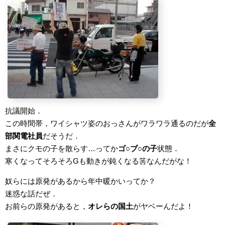
抗議開始．
この時間帯，ワイシャツ姿のおっさんがワラワラ通るのだが
全
部関電社員
だそうだ．
まさにクモの子を散らす…ってか
ゴ○ブ○の子
状態．
寒くなってそろそろGも動きが鈍くなる筈なんだがな！
奴らには原発があるから年中暖かいってか？
迷惑な話だぜ．
お前らの原発があると，
オレらの国土
がヤベーんだよ！