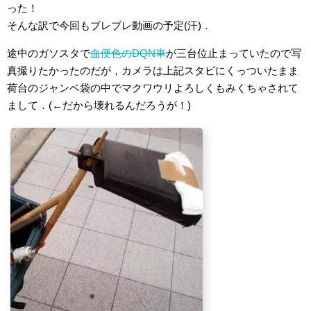
った！
そんな訳で今回もブレブレ動画の予定(汗)．
途中のガソスタで
血便色のDQN車
が三台位止まっていたので写
真撮りたかったのだが，カメラは上記スタビにくっついたまま
荷台のジャンベ袋の中でマクワウリよろしくもみくちゃされて
まして．(←だから壊れるんだろうが！)