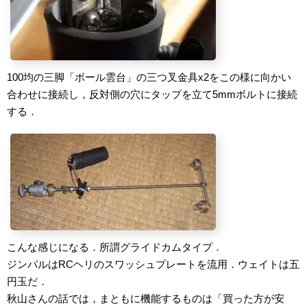
100均の三脚「ボール雲台」の三つ叉金具x2をこの様に向かい
合わせに接続し，反対側の穴にタップを立て5mmボルトに接続
する．
こんな感じになる．所謂グライドカムタイプ．
ジンバルはRCヘリのスワッシュプレートを流用．ウェイトは五
円玉だ．
秋山さんの話では，まともに機能するものは「買った方が安