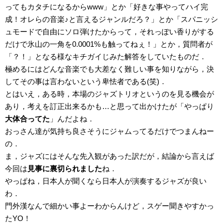
ってもカタチになるからwww」とか「好きな事やってハイ完
成！オレらの音楽♪と言えるジャンルだろ？」とか「スパニッシ
ュモードで自由にソロ弾けたからって，それっぽい香りがする
だけで氷山の一角を0.0001%も触ってねぇ！」とか，質問者が
「？！」となる様なキチガイじみた解答をしていたものだ．
極めるにはどんな音楽でも大差なく難しい事を知りながら，決
してその事は言わないという卑怯者である(笑)．
とはいえ，ある時，本場のジャズトリオというのを見る機会が
あり，考えを訂正出来るかも…と思って出かけたが「やっぱり
大体合ってた
」んだよね．
おっさん達が気持ち良さそうにジャムってるだけでつまんねー
の．
ま，ジャズにはそんな先入観があった訳だが，結論から言えば
今回は
見事に裏切られました
ね．
やっぱね，日本人が聞くなら日本人が演奏するジャズが良い
わ．
門外漢なんで細かい事よーわからんけど，スゲー聞きやすかっ
たYO！