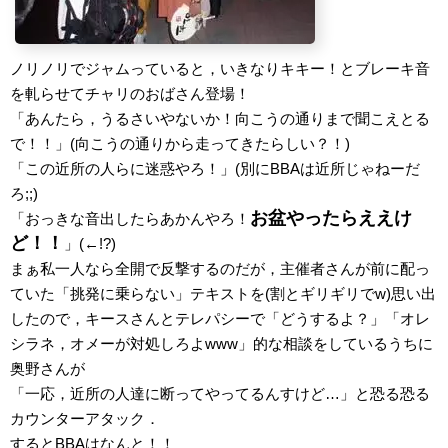
ノリノリでジャムっていると，いきなりキキー！とブレーキ音
を軋らせてチャリのおばさん登場！
「あんたら，うるさいやないか！向こうの通りまで聞こえとる
で！！」(向こうの通りから走ってきたらしい？！)
「この近所の人らに迷惑やろ！」(別にBBAは近所じゃねーだ
ろ;;)
お盆やったらええけ
「おっきな音出したらあかんやろ！
ど！！
」(←!?)
まぁ私一人なら全開で反撃するのだが，主催者さんが前に配っ
ていた「挑発に乗らない」テキストを(割とギリギリでw)思い出
したので，キースさんとテレパシーで「どうするよ？」「オレ
シラネ，オメーが対処しろよwww」的な相談をしているうちに
奥野さんが
「一応，近所の人達に断ってやってるんすけど…」と恐る恐る
カウンターアタック．
するとBBAはなんと！！