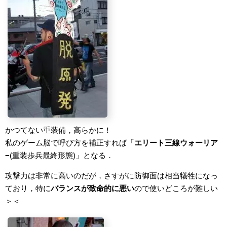
かつてない重装備，高らかに！
私のゲーム脳で呼び方を補正すれば「
エリート三線ウォーリア
−
(重装歩兵最終形態)」となる．
攻撃力は非常に高いのだが，さすがに防御面は相当犠牲になっ
ており，特に
バランスが致命的に悪い
ので使いどころが難しい
＞＜