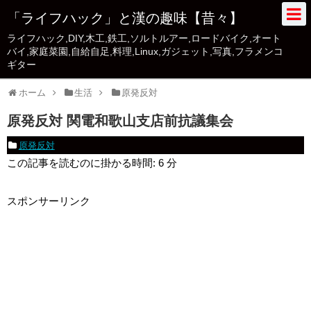
「ライフハック」と漢の趣味【昔々】
ライフハック,DIY,木工,鉄工,ソルトルアー,ロードバイク,オート
バイ,家庭菜園,自給自足,料理,Linux,ガジェット,写真,フラメンコ
ギター
ホーム
生活
原発反対
原発反対 関電和歌山支店前抗議集会
原発反対
この記事を読むのに掛かる時間:
6
分
スポンサーリンク