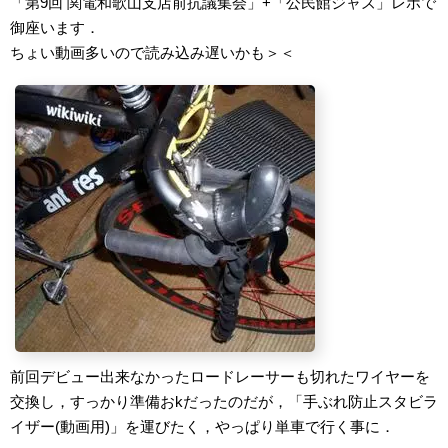
「第9回 関電和歌山支店前抗議集会」+「公民館ジャズ」レポで
御座います．
ちょい動画多いので読み込み遅いかも＞＜
前回デビュー出来なかったロードレーサーも切れたワイヤーを
交換し，すっかり準備おkだったのだが，「手ぶれ防止スタビラ
イザー(動画用)」を運びたく，やっぱり単車で行く事に．