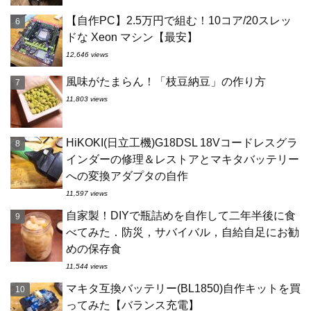
【自作PC】2.5万円で組む！10コア/20スレッ
ドな Xeon マシン【最安】
12,646 views
風味がたまらん！「枝豆納豆」の作り方
11,803 views
HiKOKI(日立工機)G18DSL 18Vコードレスグラ
インダーの修理＆レストアとマキタバッテリー
への変換アダプタの自作
11,597 views
自家製！DIYで瓶詰めを自作して二年半後に食
べてみた．防災，サバイバル，自給自足にお勧
めの保存食
11,544 views
マキタ互換バッテリー(BL1850)自作キットを買
ってみた【バランス充電】