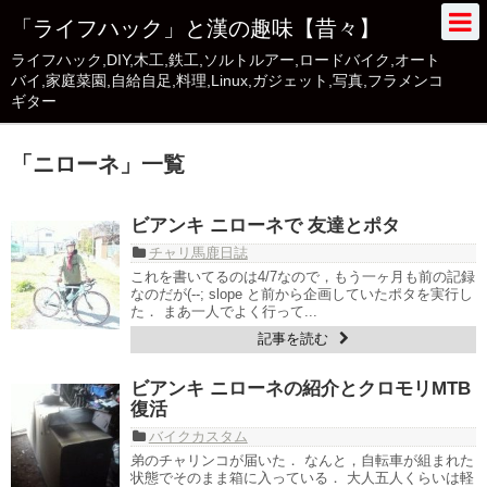
「ライフハック」と漢の趣味【昔々】
ライフハック,DIY,木工,鉄工,ソルトルアー,ロードバイク,オート
バイ,家庭菜園,自給自足,料理,Linux,ガジェット,写真,フラメンコ
ギター
「
ニローネ
」
一覧
ビアンキ ニローネで 友達とポタ
チャリ馬鹿日誌
これを書いてるのは4/7なので，もう一ヶ月も前の記録
なのだが(--; slope と前から企画していたポタを実行し
た． まあ一人でよく行って...
記事を読む
ビアンキ ニローネの紹介とクロモリMTB
復活
バイクカスタム
弟のチャリンコが届いた． なんと，自転車が組まれた
状態でそのまま箱に入っている． 大人五人くらいは軽