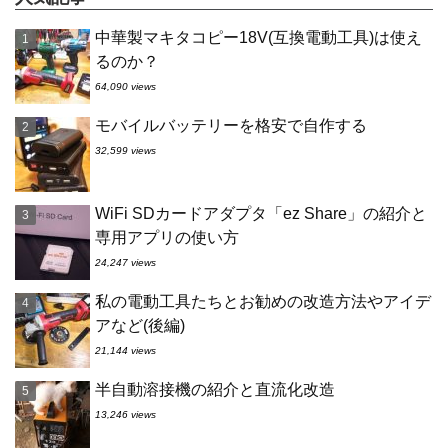
中華製マキタコピー18V(互換電動工具)は使え
るのか？
64,090 views
モバイルバッテリーを格安で自作する
32,599 views
WiFi SDカードアダプタ「ez Share」の紹介と
専用アプリの使い方
24,247 views
私の電動工具たちとお勧めの改造方法やアイデ
アなど(後編)
21,144 views
半自動溶接機の紹介と直流化改造
13,246 views