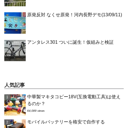
原発反対 なくせ原発！河内長野デモ(13/09/11)
アンタレス301 ついに誕生！仮組みと検証
人気記事
中華製マキタコピー18V(互換電動工具)は使え
るのか？
64,089 views
モバイルバッテリーを格安で自作する