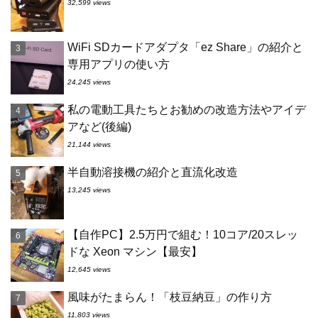
32,599 views
WiFi SDカードアダプタ「ez Share」の紹介と
専用アプリの使い方
24,245 views
私の電動工具たちとお勧めの改造方法やアイデ
アなど(後編)
21,144 views
半自動溶接機の紹介と直流化改造
13,245 views
【自作PC】2.5万円で組む！10コア/20スレッ
ドな Xeon マシン【最安】
12,645 views
風味がたまらん！「枝豆納豆」の作り方
11,803 views