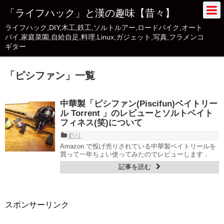
「ライフハック」と漢の趣味【昔々】
ライフハック,DIY,木工,鉄工,ソルトルアー,ロードバイク,オート
バイ,家庭菜園,自給自足,料理,Linux,ガジェット,写真,フラメンコ
ギター
「
ピシファン
」
一覧
中華製「ピシファン(Piscifun)ベイトリー
ル Torrent 」のレビューとソルトベイト
フィネス(笑)について
釣り
Amazon で投げ売りされている中華製ベイトリールを
買って一年ちょい使ってみたのでレビューします．
記事を読む
スポンサーリンク