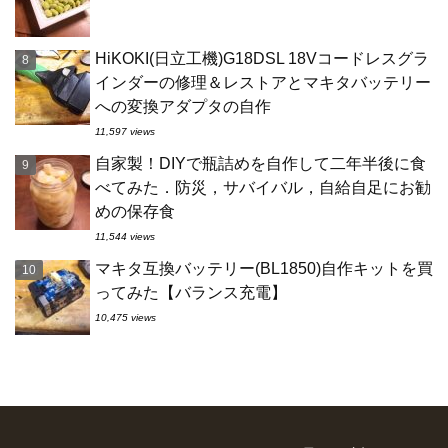
HiKOKI(日立工機)G18DSL 18Vコードレスグラ
インダーの修理＆レストアとマキタバッテリー
への変換アダプタの自作
11,597 views
自家製！DIYで瓶詰めを自作して二年半後に食
べてみた．防災，サバイバル，自給自足にお勧
めの保存食
11,544 views
マキタ互換バッテリー(BL1850)自作キットを買
ってみた【バランス充電】
10,475 views