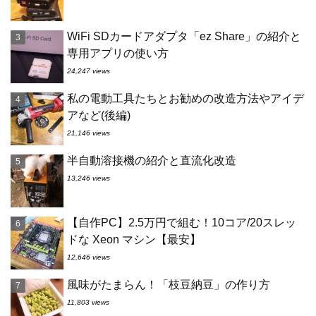
WiFi SDカードアダプタ「ez Share」の紹介と
専用アプリの使い方
24,247 views
私の電動工具たちとお勧めの改造方法やアイデ
アなど(後編)
21,146 views
半自動溶接機の紹介と直流化改造
13,246 views
【自作PC】2.5万円で組む！10コア/20スレッ
ドな Xeon マシン【最安】
12,646 views
風味がたまらん！「枝豆納豆」の作り方
11,803 views