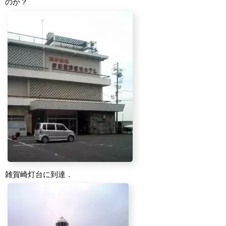
のか？
雑賀崎灯台に到達．