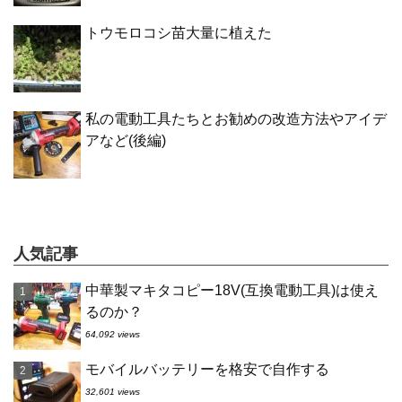
トウモロコシ苗大量に植えた
私の電動工具たちとお勧めの改造方法やアイデ
アなど(後編)
人気記事
中華製マキタコピー18V(互換電動工具)は使え
るのか？
64,092 views
モバイルバッテリーを格安で自作する
32,601 views