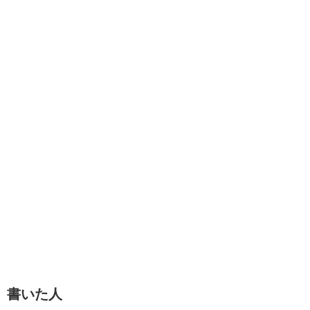
n
o
k
書いた人