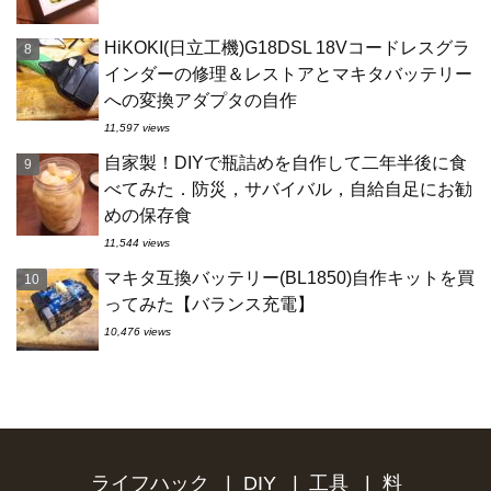
HiKOKI(日立工機)G18DSL 18Vコードレスグラ
インダーの修理＆レストアとマキタバッテリー
への変換アダプタの自作
11,597 views
自家製！DIYで瓶詰めを自作して二年半後に食
べてみた．防災，サバイバル，自給自足にお勧
めの保存食
11,544 views
マキタ互換バッテリー(BL1850)自作キットを買
ってみた【バランス充電】
10,476 views
ライフハック
DIY
工具
料