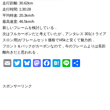
走行距離: 30.62km
走行時間: 1:30:28
平均時速: 20.3km/h
最高速度: 46.5km/h
新しいフレームを検討している．
次はフルカーボンだと考えていたが，アンタレス 301(トライア
スロン用)がフレームセット価格で\45kと安くて魅力的．
フロント＆バックがカーボンなので，今のフレームよりは長距
離向きだと思われる．
E
T
Bl
M
F
H
Li
S
m
wi
u
a
a
at
n
h
ail
tt
e
st
c
e
e
ar
er
sk
o
e
n
e
スポンサーリンク
y
d
b
a
o
o