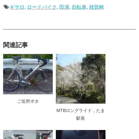
ギサロ
,
ロードバイク
,
田浦
,
自転車
,
雑賀崎
関連記事
ご近所ポタ
MTBロングライド，たま
駅長