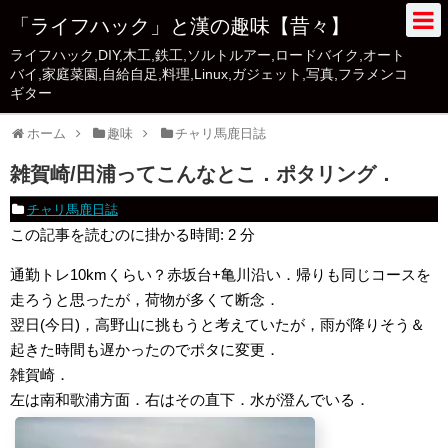
「ライフハック」と漢の趣味【昔々】
ライフハック,DIY,木工,鉄工,ソルトルアー,ロードバイク,オート
バイ,家庭菜園,自給自足,料理,Linux,ガジェット,写真,フラメンコ
ギター
ホーム
趣味
チャリ馬鹿日誌
雑賀崎/田浦ってこんなとこ．ポタリング．
チャリ馬鹿日誌
この記事を読むのに掛かる時間:
2
分
通勤トレ10kmくらい？赤坂台+亀川沿い．帰りも同じコースを
走ろうと思ったが，荷物が多くて断念．
翌日(今日)，高野山に挑もうと考えていたが，雨が降りそう＆
起きた時間も遅かったのでポタに変更．
雑賀崎．
左は南和歌浦方面．右はその直下．水が澄んでいる．