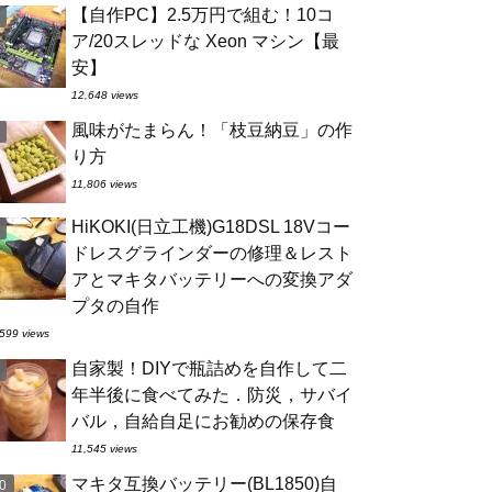
【自作PC】2.5万円で組む！10コ
ア/20スレッドな Xeon マシン【最
安】
12,648 views
風味がたまらん！「枝豆納豆」の作
り方
11,806 views
HiKOKI(日立工機)G18DSL 18Vコー
ドレスグラインダーの修理＆レスト
アとマキタバッテリーへの変換アダ
プタの自作
599 views
自家製！DIYで瓶詰めを自作して二
年半後に食べてみた．防災，サバイ
バル，自給自足にお勧めの保存食
11,545 views
マキタ互換バッテリー(BL1850)自