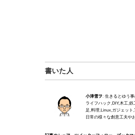
書いた人
小津雪ヲ
: 生きるとゆう
ライフハック,DIY,木工
足,料理,Linux,ガジェ
日常の様々な創意工夫や