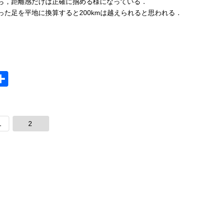
ら，距離感だけは正確に掴める様になっている．
た足を平地に換算すると200kmは越えられると思われる．
i
S
h
ar
e
1
2