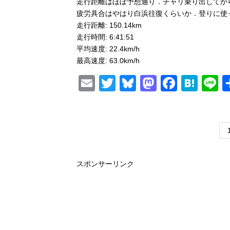
走行距離はほぼ予想通り．チャリ乗り出してか
疲労具合はやはり白浜往復くらいか．登りに使っ
走行距離: 150.14km
走行時間: 6:41:51
平均速度: 22.4km/h
最高速度: 63.0km/h
E
T
Bl
M
F
H
L
m
wi
u
a
a
at
n
ail
tt
e
st
c
e
e
er
sk
o
e
n
y
d
b
a
o
o
スポンサーリンク
n
o
k