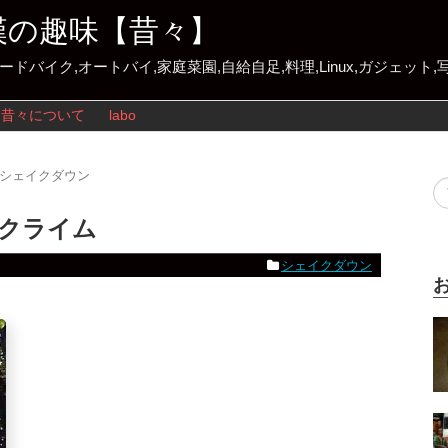
漢の趣味【昔々】
ロードバイク,オートバイ,家庭菜園,自給自足,料理,Linux,ガジェット
昔々について
labo
シェイクダウン
クライム
シェイクダウン