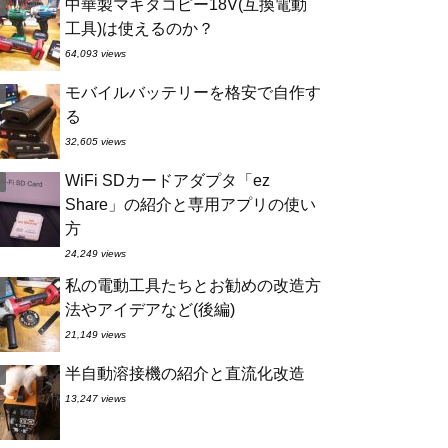
中華製マキタコピー18V(互換電動
工具)は使えるのか？
64,093 views
モバイルバッテリーを格安で自作す
る
32,605 views
WiFi SDカードアダプタ「ez
Share」の紹介と専用アプリの使い
方
24,249 views
私の電動工具たちとお勧めの改造方
法やアイデアなど(後編)
21,149 views
半自動溶接機の紹介と直流化改造
13,247 views