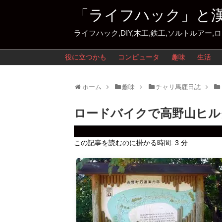
「ライフハック」と
ライフハック,DIY,木工,鉄工,ソルトルアー,
役に立つかも
コンピュータ
趣味
生活
ホーム
趣味
チャリ馬鹿日誌
ロードバイクで高野山ヒル
この記事を読むのに掛かる時間:
3
分