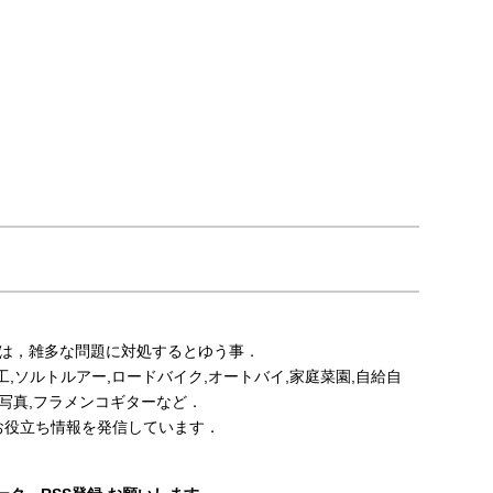
事は，雑多な問題に対処するとゆう事．
,鉄工,ソルトルアー,ロードバイク,オートバイ,家庭菜園,自給自
ット,写真,フラメンコギターなど．
お役立ち情報を発信しています．