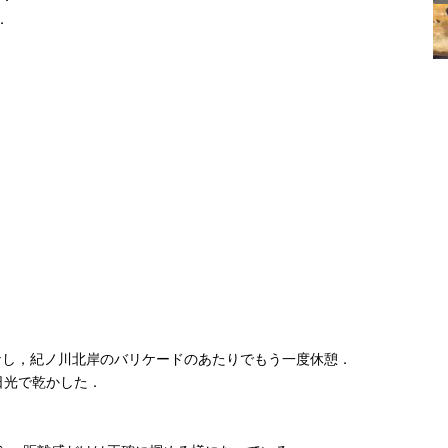
．
なし，紀ノ川北岸のバリケードのあたりでもう一度休憩．
日光で乾かした．