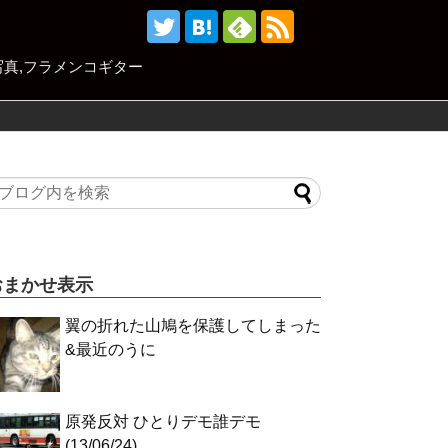
,写真,フラメンコギター
おまかせ表示
翼の折れた山鳩を保護してしまった
&最近のうに
原発反対 ひとりデモ誰デモ
(13/06/24)