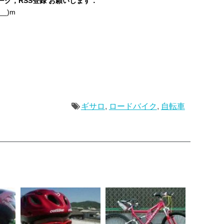
ク，RSS登録 お願いします．
_)m
ギサロ
,
ロードバイク
,
自転車