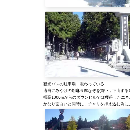
観光バスの駐車場．賑わっている．
適当にみやげの胡麻豆腐なぞを買い，下山する
標高1000mからのダウンヒルでは獲得したエ
かなり面白いと同時に，チャリを押え込む為に