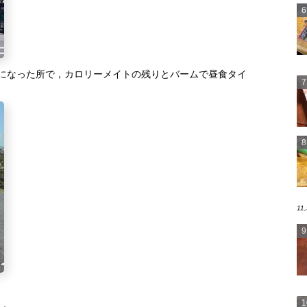
mになった所で，カロリーメイトの残りとバームで昼食タイ
11,
か．