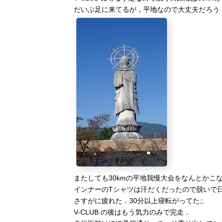
だいぶ足に来てるが，平地なので大丈夫だろう
またしても30kmの平地我慢大会をなんとかこ
インナーのTシャツは汗だくだったので脱いで
さすがに疲れた．30分以上寝転がってた;;
V-CLUB の後はもう気力のみで完走．