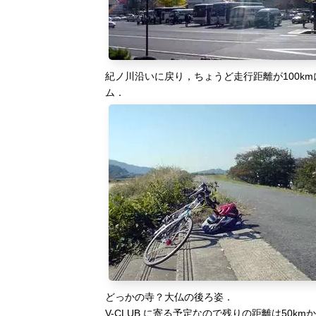
紀ノ川沿いに戻り，ちょうど走行距離が100k
ム．
どっかの寺？大仏の後ろ姿．
V-CLUB に寄る予定なので残りの距離は50km