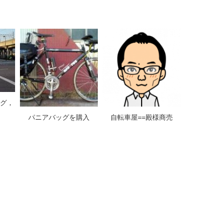
グ，
パニアバッグを購入
自転車屋==殿様商売