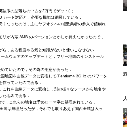
語版の型落ちの中古を2万円でゲット(–;
SD カード対応と，必要な機能は網羅している．
安くなったのは，主にヤフオクへの複数業者の参入で値崩れ
リが内蔵 8MB のバージョンとかしか買えなかったので，
がら，ある程度やる気と知識がないと使いこなせない．
ファームウェアのアップデートと，フリー地図のインストール
買うと決めていたので，その為の用意があった．
全国地図を曲線データに変換して(Pentium4 3GHz のパワーを
図を作っていたのである．
，これを曲線データに変換し，別の様々なソースから地名や
した地図である．
いので，これらの地名は予めローマ字に処理されている．
日本全国は無理だったが，それでも取りあえず関西全域は入っ