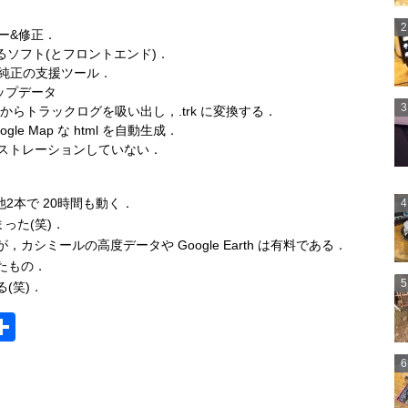
ュー&修正．
送するソフト(とフロントエンド)．
ager: 純正の支援ツール．
アアップデータ
 からトラックログを吸い出し，.trk に変換する．
ogle Map な html を自動生成．
能はレジストレーションしていない．
池2本で 20時間も動く．
った(笑)．
シミールの高度データや Google Earth は有料である．
たもの．
(笑)．
i
S
h
ar