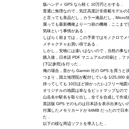
版ハンディ GPS なら軽く 10万円とかする．
普通に無理なので，気圧高度計非搭載モデルの英
と言っても美品だし，カラー液晶だし，Micro
腐っても最新機種より一つ前の機種．ここまで
気味という事情がある．
しばらく前までは，この予算ではモノクロでメモ
メチャクチャお買い得である．
しかし，安物には違いはないので，当然の事な
購入後，日本語 PDF マニュアルの印刷と，
(下記参照)を行った．
俺の場合，昔から Garmin 社の GPS を
つまり，国土地理院が配付している 1/25,000 
持ってしても 10日ほど掛かった(–;)フリー地
オリジナルの地図は単なるビットマップなので
山岳名や駅名を取り出し，全てを合成して作成
英語版 GPS そのものは日本語を表示出来な
付属したメモリカードが 64MB だったので
た．
以下の様な周辺ソフトを導入した．