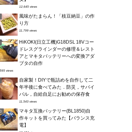
12,645 views
風味がたまらん！「枝豆納豆」の作
り方
11,799 views
HiKOKI(日立工機)G18DSL 18Vコー
ドレスグラインダーの修理＆レスト
アとマキタバッテリーへの変換アダ
プタの自作
595 views
自家製！DIYで瓶詰めを自作して二
年半後に食べてみた．防災，サバイ
バル，自給自足にお勧めの保存食
11,543 views
マキタ互換バッテリー(BL1850)自
作キットを買ってみた【バランス充
電】