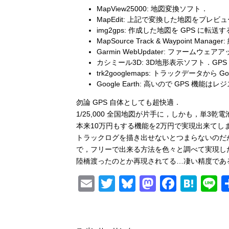
MapView25000: 地図変換ソフト．
MapEdit: 上記で変換した地図をプレビ
img2gps: 作成した地図を GPS に転
MapSource Track & Waypoint Man
Garmin WebUpdater: ファームウェ
カシミール3D: 3D地形表示ソフト．GPS
trk2googlemaps: トラックデータから Go
Google Earth: 高いので GPS 機
勿論 GPS 自体としても超快適．
1/25,000 全国地図が片手に，しかも，単3乾電
本来10万円もする機能を2万円で実現出来てしま
トラックログを描き出せないとつまらないのだが，カ
で，フリーで出来る方法を色々と調べて実現し
陸橋渡ったのとか再現されてる…凄い精度である
E
T
Bl
M
F
H
L
m
wi
u
a
a
at
n
ail
tt
e
st
c
e
e