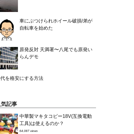
車にぶつけられホイール破損/弟が
自転車を始めた
原発反対 天満署〜八尾でも原発い
らんデモ
酒代を格安にする方法
人気記事
中華製マキタコピー18V(互換電動
工具)は使えるのか？
64,087 views