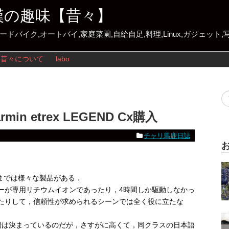
漢の趣味【昔々】
ロードバイク,オートバイ,家庭菜園,自給自足,料理,Linux,ガジェット
昔々について
labo
n etrex LEGEND Cx購入
チャリ馬鹿日誌
，いまでは様々な製品がある．
ーが専用リチウムイオンであったり，4時間しか駆動しなかっ
ったりして，信頼性が求められるシーンでは全く役に立たな
品と相場は決まっているのだが，さすがに高くて，同クラスの日本語