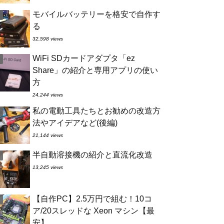
モバイルバッテリーを格安で自作す
る
32,598 views
WiFi SDカードアダプタ「ez
Share」の紹介と専用アプリの使い
方
24,244 views
私の電動工具たちとお勧めの改造方
法やアイデアなど(後編)
21,144 views
半自動溶接機の紹介と直流化改造
13,245 views
【自作PC】2.5万円で組む！10コ
ア/20スレッドな Xeon マシン【最
安】