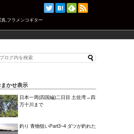
,写真,フラメンコギター
おまかせ表示
日本一周(四国編)二日目 土佐湾→四
万十川まで
釣り 青物狙いPart3~4 ダツが釣れた