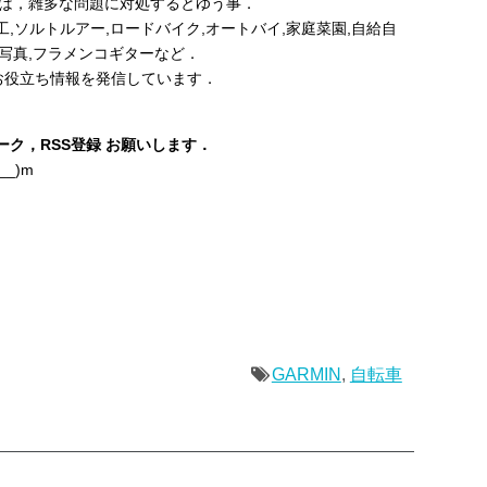
事は，雑多な問題に対処するとゆう事．
,鉄工,ソルトルアー,ロードバイク,オートバイ,家庭菜園,自給自
ット,写真,フラメンコギターなど．
お役立ち情報を発信しています．
ク，RSS登録 お願いします．
_)m
GARMIN
,
自転車