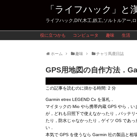
「ライフハック」と
ライフハック,DIY,木工,鉄工,ソルトルアー,
役に立つかも
コンピュータ
趣味
生活
ホーム
趣味
チャリ馬鹿日誌
GPS用地図の自作方法．Garmi
この記事を読むのに掛かる時間:
2
分
Garmin etrex LEGEND Cx を落札．
マイタックの Mio やら携帯内蔵 GPS やら
が，どれも日照下で使えなかったり，バッテリ
たり，防水じゃなかったり，ゲイツ OS であ
い．
本気で GPS を使うなら Garmin 社の製