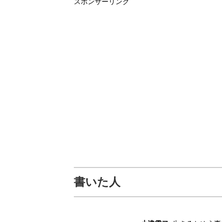
er
sk
o
e
n
スポンサーリンク
y
d
b
a
o
o
n
o
k
書いた人