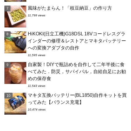
風味がたまらん！「枝豆納豆」の作り方
11,799 views
HiKOKI(日立工機)G18DSL 18Vコードレスグラ
インダーの修理＆レストアとマキタバッテリー
への変換アダプタの自作
11,595 views
自家製！DIYで瓶詰めを自作して二年半後に食
べてみた．防災，サバイバル，自給自足にお勧
めの保存食
11,543 views
マキタ互換バッテリー(BL1850)自作キットを買
ってみた【バランス充電】
10,474 views