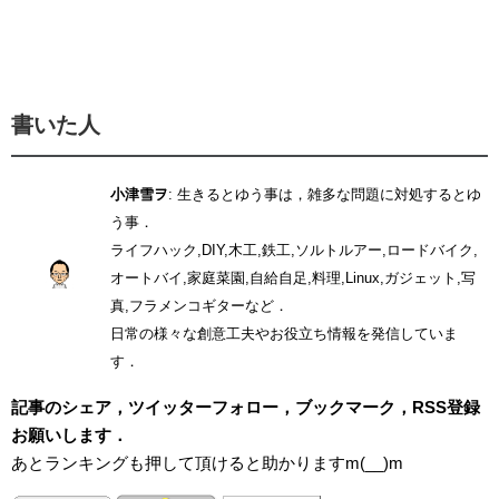
書いた人
小津雪ヲ
: 生きるとゆう事は，雑多な問題に対処するとゆ
う事．
ライフハック,DIY,木工,鉄工,ソルトルアー,ロードバイク,
オートバイ,家庭菜園,自給自足,料理,Linux,ガジェット,写
真,フラメンコギターなど．
日常の様々な創意工夫やお役立ち情報を発信していま
す．
記事のシェア，ツイッターフォロー，ブックマーク，RSS登録
お願いします．
あとランキングも押して頂けると助かりますm(__)m