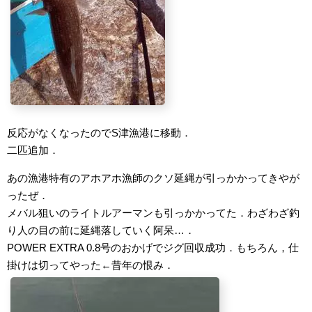
反応がなくなったのでS津漁港に移動．
二匹追加．
あの漁港特有のアホアホ漁師のクソ延縄が引っかかってきやが
ったぜ．
メバル狙いのライトルアーマンも引っかかってた．わざわざ釣
り人の目の前に延縄落していく阿呆…．
POWER EXTRA 0.8号のおかげでジグ回収成功．もちろん，仕
掛けは切ってやった←昔年の恨み．