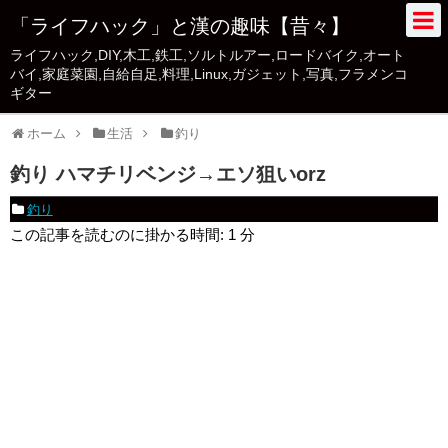
「ライフハック」と漢の趣味【昔々】
ライフハック,DIY,木工,鉄工,ソルトルアー,ロードバイク,オート
バイ,家庭菜園,自給自足,料理,Linux,ガジェット,写真,フラメンコ
ギター
ホーム
生活
釣り
釣り ハマチリベンジ→エソ狙いorz
釣り
この記事を読むのに掛かる時間:
1
分