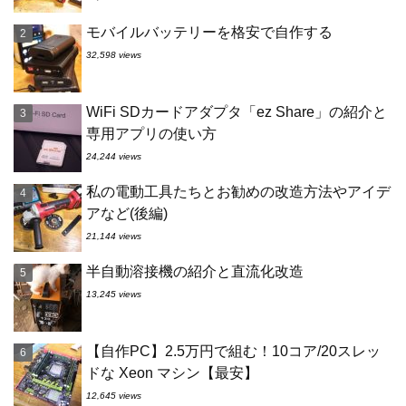
モバイルバッテリーを格安で自作する
32,598 views
WiFi SDカードアダプタ「ez Share」の紹介と
専用アプリの使い方
24,244 views
私の電動工具たちとお勧めの改造方法やアイデ
アなど(後編)
21,144 views
半自動溶接機の紹介と直流化改造
13,245 views
【自作PC】2.5万円で組む！10コア/20スレッ
ドな Xeon マシン【最安】
12,645 views