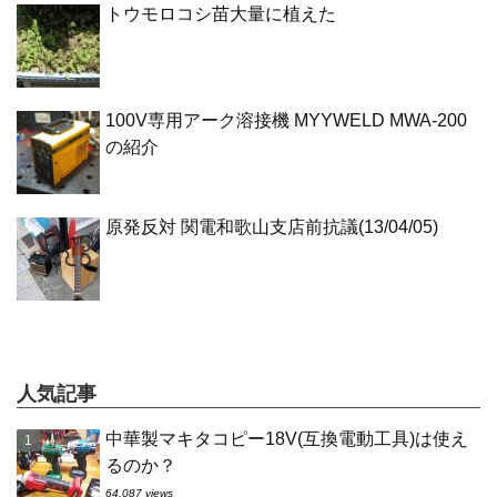
トウモロコシ苗大量に植えた
100V専用アーク溶接機 MYYWELD MWA-200
の紹介
原発反対 関電和歌山支店前抗議(13/04/05)
人気記事
中華製マキタコピー18V(互換電動工具)は使え
るのか？
64,087 views