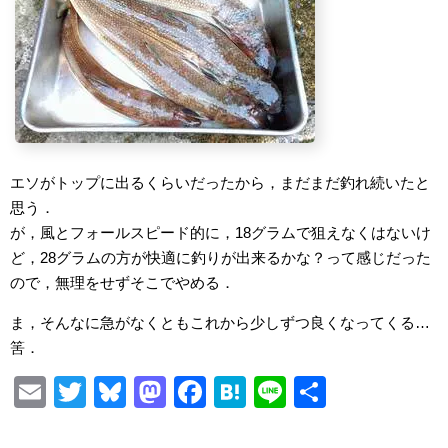
エソがトップに出るくらいだったから，まだまだ釣れ続いたと
思う．
が，風とフォールスピード的に，18グラムで狙えなくはないけ
ど，28グラムの方が快適に釣りが出来るかな？って感じだった
ので，無理をせずそこでやめる．
ま，そんなに急がなくともこれから少しずつ良くなってくる…
筈．
E
T
Bl
M
F
H
Li
S
m
wi
u
a
a
at
n
h