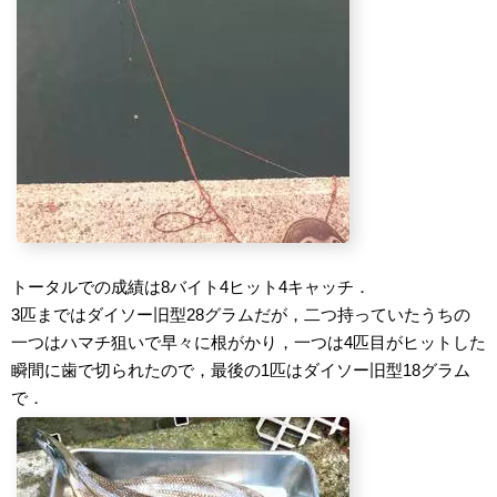
トータルでの成績は8バイト4ヒット4キャッチ．
3匹まではダイソー旧型28グラムだが，二つ持っていたうちの
一つはハマチ狙いで早々に根がかり，一つは4匹目がヒットした
瞬間に歯で切られたので，最後の1匹はダイソー旧型18グラム
で．