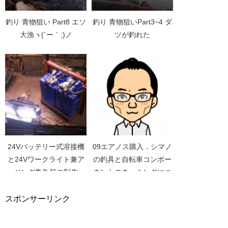
釣り 青物狙い Part8 エソ
釣り 青物狙いPart3~4 ダ
大漁ヽ(´ー｀;)ノ
ツが釣れた
24Vバッテリー式溶接機
09エアノス購入．シマノ
と24Vワークライト兼ア
の釣具と自転車コンポー
ジング集魚灯の制作
ネントのネーミングにつ
いて
スポンサーリンク