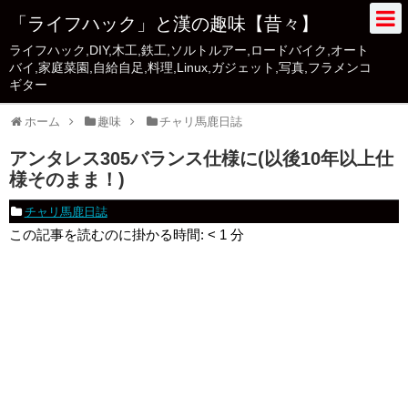
「ライフハック」と漢の趣味【昔々】
ライフハック,DIY,木工,鉄工,ソルトルアー,ロードバイク,オート
バイ,家庭菜園,自給自足,料理,Linux,ガジェット,写真,フラメンコ
ギター
ホーム
趣味
チャリ馬鹿日誌
アンタレス305バランス仕様に(以後10年以上仕
様そのまま！)
チャリ馬鹿日誌
この記事を読むのに掛かる時間:
< 1
分