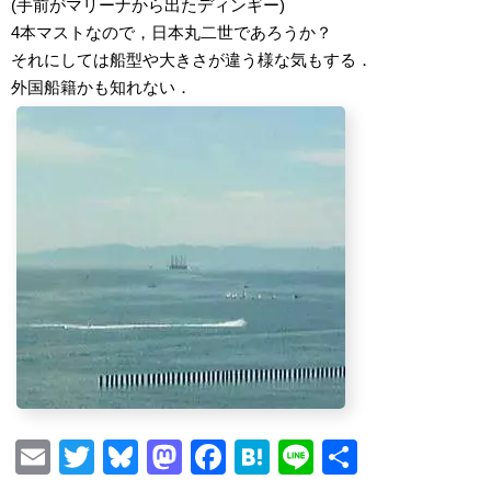
(手前がマリーナから出たディンギー)
4本マストなので，日本丸二世であろうか？
それにしては船型や大きさが違う様な気もする．
外国船籍かも知れない．
E
T
Bl
M
F
H
Li
S