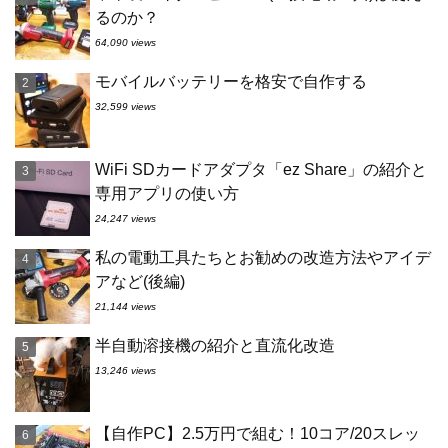
るのか？
64,090 views
モバイルバッテリーを格安で自作する
32,599 views
WiFi SDカードアダプタ「ez Share」の紹介と
専用アプリの使い方
24,247 views
私の電動工具たちとお勧めの改造方法やアイデ
アなど(後編)
21,144 views
半自動溶接機の紹介と直流化改造
13,246 views
【自作PC】2.5万円で組む！10コア/20スレッ