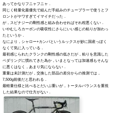
あってかなりフニャフニャ．
同じく軽量化最優先で組んだ手組みのチューブラーで使うとフ
ロントがヤワすぎてイマイチだった．
が，スピナジーの剛性感と組み合わせればそれ程悪くない．
いやむしろカーボンの吸収性にさらにいい感じの粘りが加わっ
たというか．
なにより，シャロー+カンパというルックスが妙に国産っぽく
なくて気に入っている．
最初感じられたクランクの剛性感の低さだが，粘りを意識した
ペダリングに慣れてきた為か，いまとなっては加速感もそんな
に悪くはなく，あまり気にならない．
重量は未計測だが，交換した部品の差分からの推測では，
7,500g前後だと思われる．
最軽量仕様と比べるとだいぶ重いが，トータルバランスを重視
した結果なので仕方がない．