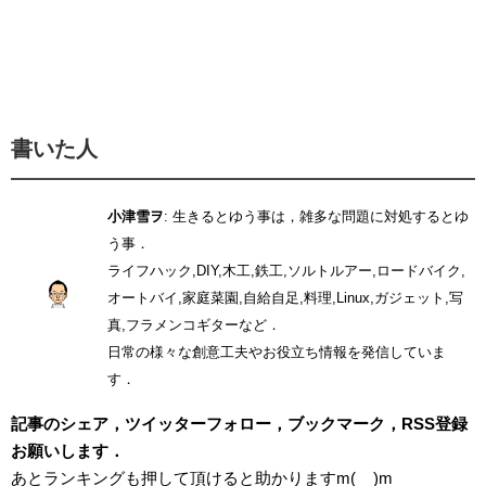
書いた人
小津雪ヲ
: 生きるとゆう事は，雑多な問題に対処するとゆ
う事．
ライフハック,DIY,木工,鉄工,ソルトルアー,ロードバイク,
オートバイ,家庭菜園,自給自足,料理,Linux,ガジェット,写
真,フラメンコギターなど．
日常の様々な創意工夫やお役立ち情報を発信していま
す．
記事のシェア，ツイッターフォロー，ブックマーク，RSS登録
お願いします．
あとランキングも押して頂けると助かりますm(__)m