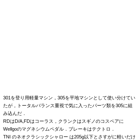
301を登り用軽量マシン，305を平地マシンとして使い分けてい
たが，トータルバランス重視で気に入ったパーツ類を305に組
み込んだ．
RDはD/A,FDはコーラス，クランクはスギノのコスペアに
Wellgoのマグネシウムペダル．ブレーキはテクトロ．
TNI のネオクラシックシャロー は205g以下とさすがに軽いだけ