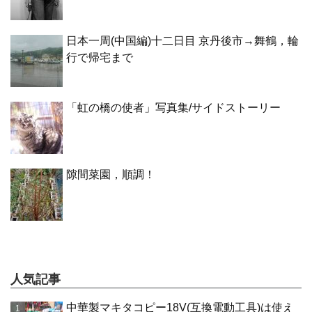
日本一周(中国編)十二日目 京丹後市→舞鶴，輪
行で帰宅まで
「虹の橋の使者」写真集/サイドストーリー
隙間菜園，順調！
人気記事
中華製マキタコピー18V(互換電動工具)は使え