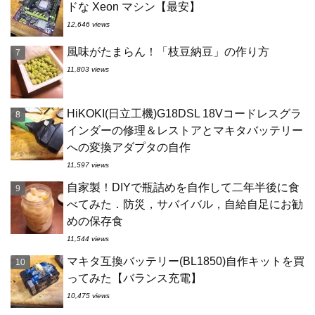
ドな Xeon マシン【最安】
12,646 views
風味がたまらん！「枝豆納豆」の作り方
11,803 views
HiKOKI(日立工機)G18DSL 18Vコードレスグラ
インダーの修理＆レストアとマキタバッテリー
への変換アダプタの自作
11,597 views
自家製！DIYで瓶詰めを自作して二年半後に食
べてみた．防災，サバイバル，自給自足にお勧
めの保存食
11,544 views
マキタ互換バッテリー(BL1850)自作キットを買
ってみた【バランス充電】
10,475 views