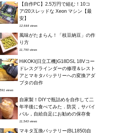
【自作PC】2.5万円で組む！10コ
ア/20スレッドな Xeon マシン【最
安】
12,644 views
風味がたまらん！「枝豆納豆」の作
り方
11,790 views
HiKOKI(日立工機)G18DSL 18Vコー
ドレスグラインダーの修理＆レスト
アとマキタバッテリーへの変換アダ
プタの自作
591 views
自家製！DIYで瓶詰めを自作して二
年半後に食べてみた．防災，サバイ
バル，自給自足にお勧めの保存食
11,543 views
マキタ互換バッテリー(BL1850)自