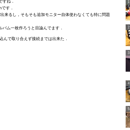
ですね．
/hです．
W出来るし，そもそも追加モニター自体使わなくても特に問題
ルバム一枚作ろうと目論んでます．
っ込んで取り合えず接続までは出来た．