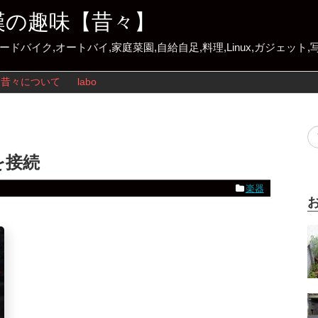
漢の趣味【昔々】
ロードバイク,オートバイ,家庭菜園,自給自足,料理,Linux,ガジェット
昔々について
labo
を接続
楽器