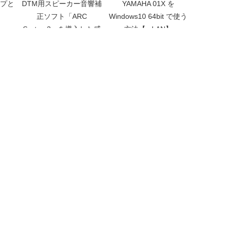
プと
DTM用スピーカー音響補
YAMAHA 01X を
正ソフト「ARC
Windows10 64bit で使う
System3」を導入した感
方法【mLAN】
想とWindowsの音声出力
全体に補正を適用する方
法