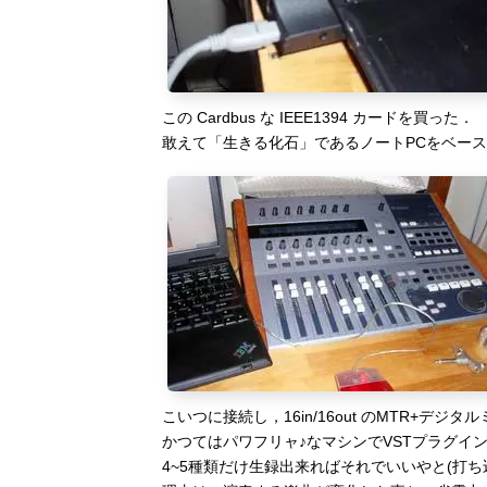
この Cardbus な IEEE1394 カードを買った．
敢えて「生きる化石」であるノートPCをベー
こいつに接続し，16in/16out のMTR+デ
かつてはパワフリャ♪なマシンでVSTプラグイ
4~5種類だけ生録出来ればそれでいいやと(打ち込み