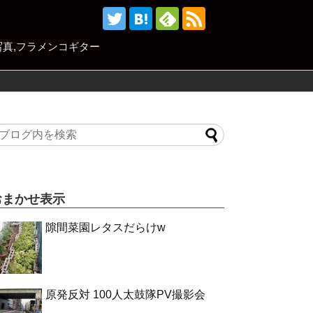
,写真,フラメンコギター
おまかせ表示
隙間菜園レタスだらけw
原発反対 100人太鼓隊PV撮影会