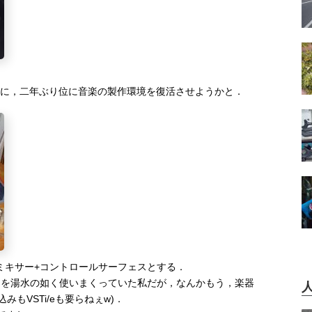
スに，二年ぶり位に音楽の製作環境を復活させようかと．
ジタルミキサー+コントロールサーフェスとする．
ンを湯水の如く使いまくっていた私だが，なんかもう，楽器
もVSTi/eも要らねぇw)．