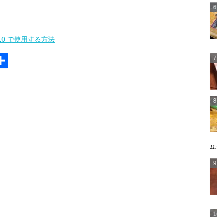
ows10 で使用する方法
i
S
h
ar
e
11,