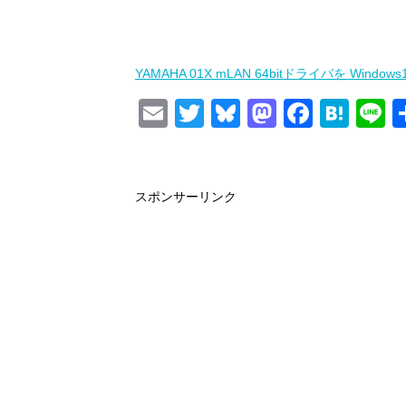
YAMAHA 01X mLAN 64bitドライバを Wind
E
T
Bl
M
F
H
L
m
wi
u
a
a
at
n
ail
tt
e
st
c
e
e
er
sk
o
e
n
スポンサーリンク
y
d
b
a
o
o
n
o
k