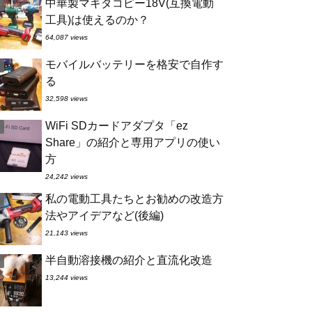
中華製マキタコピー18V(互換電動
工具)は使えるのか？
64,087 views
モバイルバッテリーを格安で自作す
る
32,598 views
WiFi SDカードアダプタ「ez
Share」の紹介と専用アプリの使い
方
24,242 views
私の電動工具たちとお勧めの改造方
法やアイデアなど(後編)
21,143 views
半自動溶接機の紹介と直流化改造
13,244 views