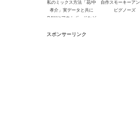
私のミックス方法「花/中
自作スモーキーアン
孝介」実データと共に
ピグノーズ
DAWやアウトボードなど
を解説！
スポンサーリンク