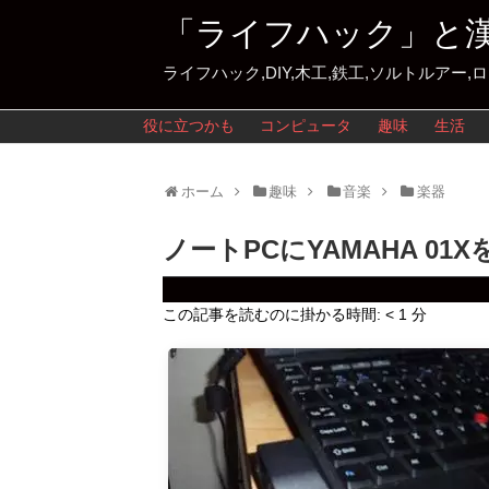
「ライフハック」と
ライフハック,DIY,木工,鉄工,ソルトルアー,
役に立つかも
コンピュータ
趣味
生活
ホーム
趣味
音楽
楽器
ノートPCにYAMAHA 01X
この記事を読むのに掛かる時間:
< 1
分